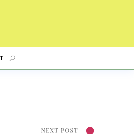
T
NEXT POST
→